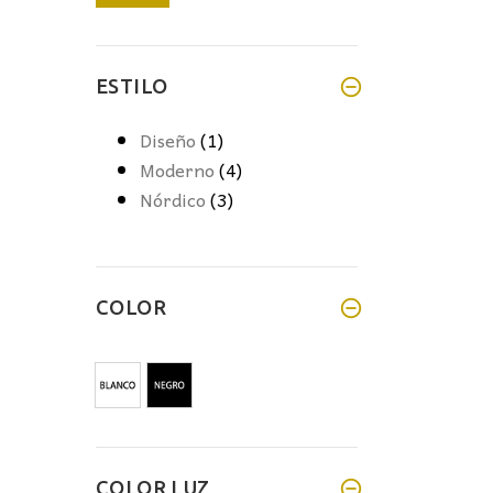
mínimo
máximo
ESTILO
Diseño
(1)
Moderno
(4)
Nórdico
(3)
COLOR
COLOR LUZ