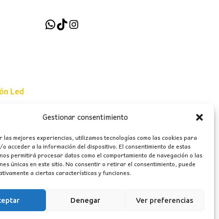
WhatsApp
TikTok
Instagram
ión Led
Gestionar consentimiento
e uso
r las mejores experiencias, utilizamos tecnologías como las cookies para
erales
o acceder a la información del dispositivo. El consentimiento de estas
 nos permitirá procesar datos como el comportamiento de navegación o las
ones únicas en este sitio. No consentir o retirar el consentimiento, puede
tivamente a ciertas características y funciones.
ceptar
Denegar
Ver preferencias