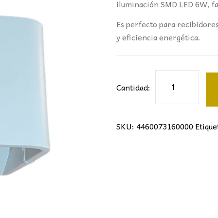
iluminación SMD LED 6W, f
Es perfecto para recibidores
y eficiencia energética.
Aplique
Cantidad:
LED
6W
Blanco
SKU:
4460073160000
Etique
cantidad