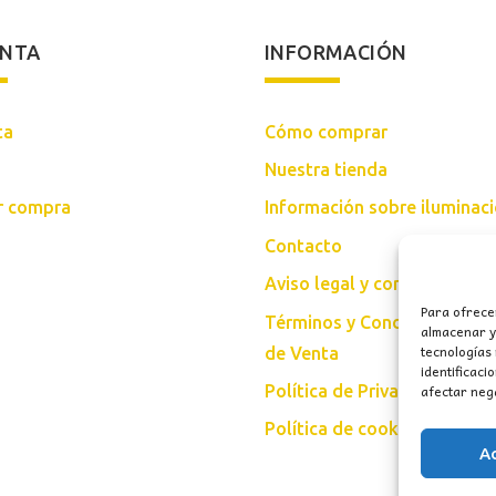
ENTA
INFORMACIÓN
ta
Cómo comprar
Nuestra tienda
ar compra
Información sobre iluminac
Contacto
Aviso legal y condiciones d
Para ofrece
Términos y Condiciones Gen
almacenar y/
tecnologías
de Venta
identificaci
afectar nega
Política de Privacidad
Política de cookies (UE)
A