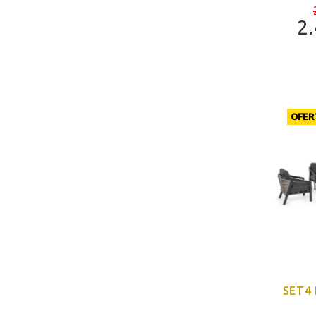
2
OFER
SET4