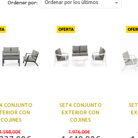
Ordenar por:
TA
OFERTA
OFER
4 CONJUNTO
SET4 CONJUNTO
SE
TERIOR CON
EXTERIOR CON
EX
COJINES
COJINES
El
El
1.598,00
€
1.976,00
€