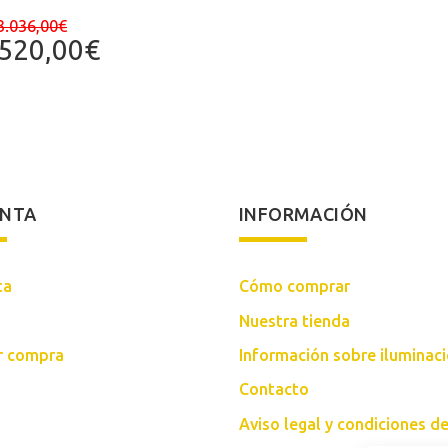
El
3.036,00
€
precio
El
.520,00
€
original
precio
era:
actual
3.036,00€.
es:
2.520,00€.
ENTA
INFORMACIÓN
ta
Cómo comprar
Nuestra tienda
ar compra
Información sobre iluminac
Contacto
Aviso legal y condiciones d