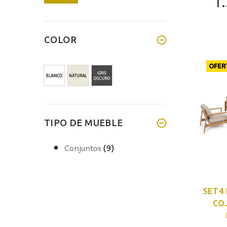
1
mínimo
máximo
COLOR
OFER
TIPO DE MUEBLE
Conjuntos
(9)
SET4
CO