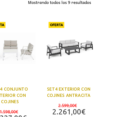
Mostrando todos los 9 resultados
TA
OFERTA
T4 CONJUNTO
SET4 EXTERIOR CON
TERIOR CON
COJINES ANTRACITA
COJINES
El
2.599,00
€
El
precio
El
2.261,00
€
1.598,00
€