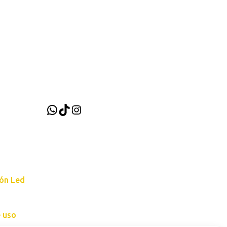
WhatsApp
TikTok
Instagram
ión Led
e uso