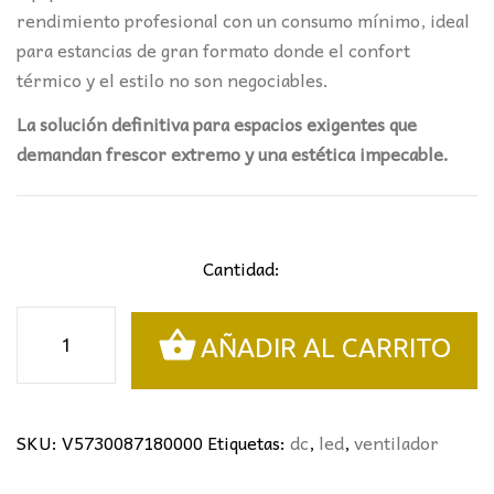
rendimiento profesional con un consumo mínimo, ideal
para estancias de gran formato donde el confort
térmico y el estilo no son negociables.
La solución definitiva para espacios exigentes que
demandan frescor extremo y una estética impecable.
Cantidad:
VENTILADOR
AÑADIR AL CARRITO
USHUAIA
NEGRO
MANTRA
Ø133CMS
SKU:
V5730087180000
Etiquetas:
dc
,
led
,
ventilador
cantidad