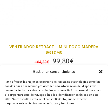
VENTILADOR RETRÁCTIL MINI TOGO MADERA
Ø91CMS
El
El
99,80
€
104,22
€
precio
precio
Gestionar consentimiento
original
actual
era:
es:
Para ofrecer las mejores experiencias, utilizamos tecnologías como las
cookies para almacenar y/o acceder a la información del dispositivo. El
104,22€.
99,80€.
consentimiento de estas tecnologías nos permitirá procesar datos como
el comportamiento de navegación o las identificaciones únicas en este
sitio. No consentir o retirar el consentimiento, puede afectar
negativamente a ciertas características y funciones.