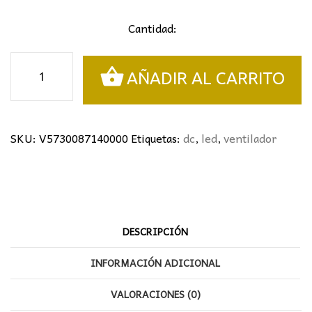
Cantidad:
VENTILADOR
AÑADIR AL CARRITO
THAI
BLANCO
MANTRA
Ø122CMS
SKU:
V5730087140000
Etiquetas:
dc
,
led
,
ventilador
cantidad
DESCRIPCIÓN
INFORMACIÓN ADICIONAL
VALORACIONES (0)