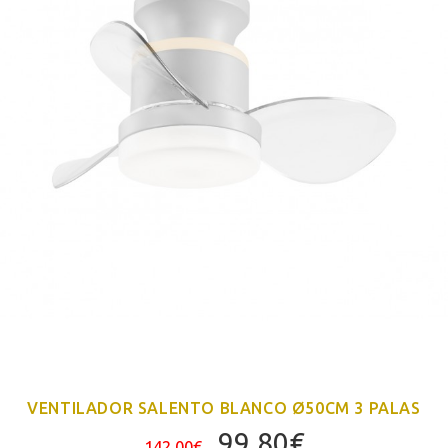
VENTILADOR SALENTO BLANCO Ø50CM 3 PALAS
El
El
99,80
€
142,00
€