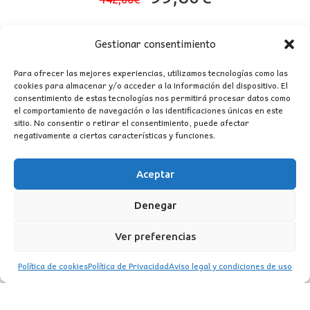
precio
precio
original
actual
Gestionar consentimiento
era:
es:
142,00€.
99,80€.
Para ofrecer las mejores experiencias, utilizamos tecnologías como las
cookies para almacenar y/o acceder a la información del dispositivo. El
consentimiento de estas tecnologías nos permitirá procesar datos como
el comportamiento de navegación o las identificaciones únicas en este
sitio. No consentir o retirar el consentimiento, puede afectar
negativamente a ciertas características y funciones.
CONTACTO
Aceptar
MI CUENTA
Denegar
INFORMACIÓN
Ver preferencias
WhatsApp
TikTok
Instagram
Política de cookies
Política de Privacidad
Aviso legal y condiciones de uso