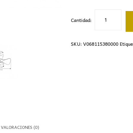
VENTILADOR
Cantidad:
SIUX
BLANCO/MADER
Ø56CM
SKU:
V068115380000
Etique
3
PALAS
cantidad
VALORACIONES (0)