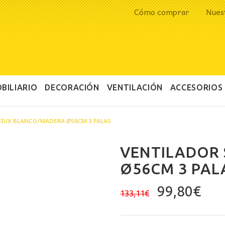
Cómo comprar
Nues
BILIARIO
DECORACIÓN
VENTILACIÓN
ACCESORIOS
SIUX BLANCO/MADERA Ø56CM 3 PALAS
VENTILADOR
Ø56CM 3 PAL
El
El
99,80
€
133,11
€
precio
pre
original
act