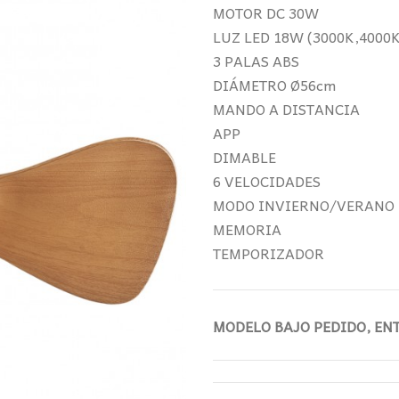
era:
es:
MOTOR DC 30W
133,11€.
99,
LUZ LED 18W (3000K,4000K
3 PALAS ABS
DIÁMETRO Ø56cm
MANDO A DISTANCIA
APP
DIMABLE
6 VELOCIDADES
MODO INVIERNO/VERANO
MEMORIA
TEMPORIZADOR
MODELO BAJO PEDIDO, ENT