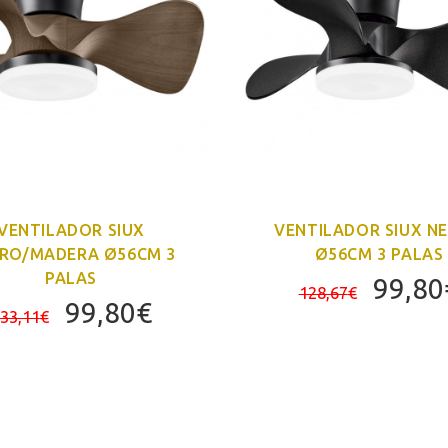
VENTILADOR SIUX
VENTILADOR SIUX N
RO/MADERA Ø56CM 3
Ø56CM 3 PALAS
PALAS
El
99,80
128,67
€
El
El
99,80
€
preci
33,11
€
precio
precio
origin
original
actual
era:
era:
es:
128,6
133,11€.
99,80€.