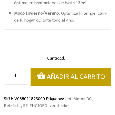
óptimo en habitaciones de hasta 13m².
Modo Invierno/Verano
: Optimiza la temperatura
de tu hogar durante todo el año.
Cantidad:
VENTILADOR
AÑADIR AL CARRITO
RETRÁCTIL
MINI
TOGO
MADERA
SKU:
V068011823000
Etiquetas:
led
,
Motor DC
,
Ø91CMS
Retráctil
,
SILENCIOSO
,
ventilador
cantidad