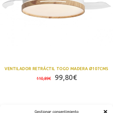
VENTILADOR RETRÁCTIL TOGO MADERA Ø107CMS
El
El
99,80
€
110,89
€
precio
precio
original
actual
era:
es:
110,89€.
99,80€.
Gestionar consentimiento