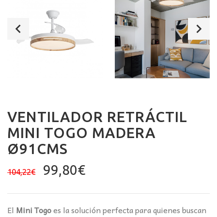
VENTILADOR RETRÁCTIL
MINI TOGO MADERA
Ø91CMS
El
El
99,80
€
104,22
€
precio
precio
original
actual
era:
es:
El
Mini Togo
es la solución perfecta para quienes buscan