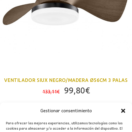
VENTILADOR SIUX NEGRO/MADERA Ø56CM 3 PALAS
El
El
99,80
€
133,11
€
precio
precio
original
actual
Gestionar consentimiento
era:
es:
133,11€.
99,80€.
Para ofrecer las mejores experiencias, utilizamos tecnologías como las
cookies para almacenar y/o acceder a la información del dispositivo. El