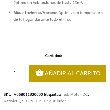
óptimo en habitaciones de hasta 13m².
Modo Invierno/Verano
: Optimiza la temperatura
de tu hogar durante todo el año.
Cantidad:
VENTILADOR
AÑADIR AL CARRITO
RETRÁCTIL
MINI
TOGO
BLANCO
SKU:
V068011820000
Etiquetas:
led
,
Motor DC
,
Ø91CMS
Retráctil
,
SILENCIOSO
,
ventilador
cantidad