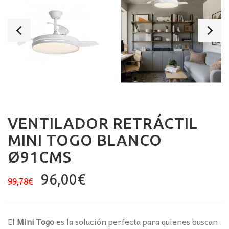
VENTILADOR RETRÁCTIL
MINI TOGO BLANCO
Ø91CMS
El
El
96,00
€
99,78
€
precio
precio
original
actual
era:
es:
El
Mini Togo
es la solución perfecta para quienes buscan