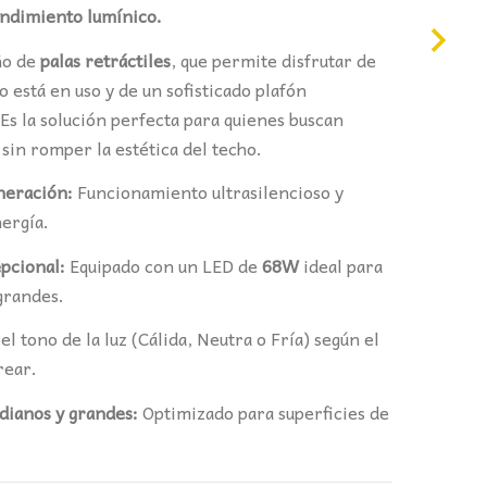
:
endimiento lumínico.
3,80€.
ño de
palas retráctiles
, que permite disfrutar de
 está en uso y de un sofisticado plafón
Es la solución perfecta para quienes buscan
 sin romper la estética del techo.
neración:
Funcionamiento ultrasilencioso y
ergía.
pcional:
Equipado con un LED de
68W
ideal para
grandes.
el tono de la luz (Cálida, Neutra o Fría) según el
rear.
dianos y grandes:
Optimizado para superficies de