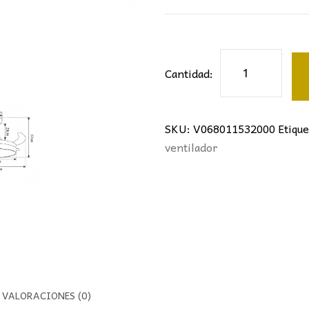
VENTILADOR
Cantidad:
RETRÁCTIL
MALTA
NIQUEL
SKU:
V068011532000
Etique
Ø107CMS
ventilador
cantidad
VALORACIONES (0)