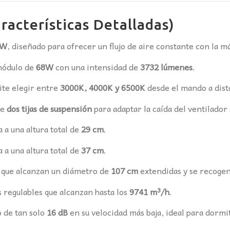
racterísticas Detalladas)
0W
, diseñado para ofrecer un flujo de aire constante con la m
módulo de
68W
con una intensidad de
3732 lúmenes
.
te elegir entre
3000K, 4000K y 6500K
desde el mando a dist
ye
dos tijas de suspensión
para adaptar la caída del ventilador 
 a una altura total de
29 cm
.
 a una altura total de
37 cm
.
 que alcanzan un diámetro de
107 cm
extendidas y se recogen
 regulables que alcanzan hasta los
9741 m³/h
.
 de tan solo
16 dB
en su velocidad más baja, ideal para dormi