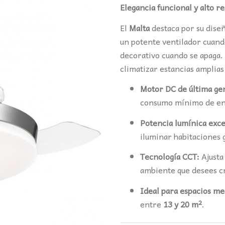
era:
es
Elegancia funcional y alto r
150,89€.
11
El
Malta
destaca por su dise
un potente ventilador cuando
decorativo cuando se apaga. 
climatizar estancias amplias
Motor DC de última ge
consumo mínimo de en
Potencia lumínica exce
iluminar habitaciones 
Tecnología CCT:
Ajusta 
ambiente que desees c
Ideal para espacios me
entre
13 y 20 m²
.