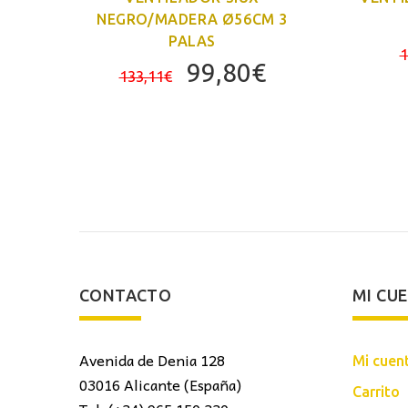
 3
NEGRO/MADERA Ø56CM 3
PALAS
1
El
El
El
99,80
€
133,11
€
precio
precio
precio
actual
original
actual
es:
era:
es:
169,80€.
133,11€.
99,80€.
CONTACTO
MI CU
Avenida de Denia 128
Mi cuen
03016 Alicante (España)
Carrito