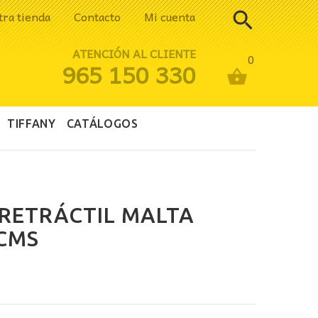
tra tienda
Contacto
Mi cuenta
ATENCIÓN AL CLIENTE
0
965 150 330
TIFFANY
CATÁLOGOS
RETRÁCTIL MALTA
CMS
ecio
tual