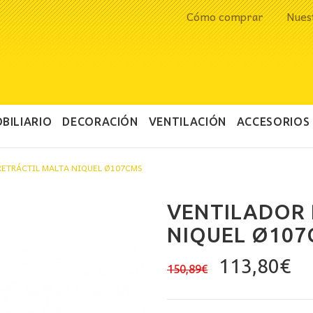
Cómo comprar
Nues
BILIARIO
DECORACIÓN
VENTILACIÓN
ACCESORIOS
RETRÁCTIL MALTA NIQUEL Ø107CMS
VENTILADOR 
NIQUEL Ø107
El
El
113,80
€
150,89
€
precio
pr
original
ac