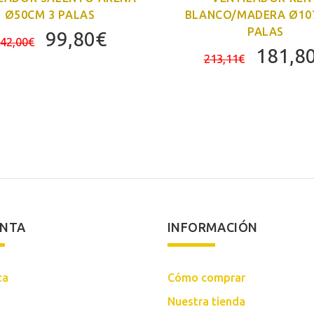
Ø50CM 3 PALAS
BLANCO/MADERA Ø10
PALAS
El
El
99,80
€
42,00
€
El
181,8
precio
precio
213,11
€
precio
original
actual
origina
era:
es:
era:
142,00€.
99,80€.
213,11
ENTA
INFORMACIÓN
ta
Cómo comprar
Nuestra tienda