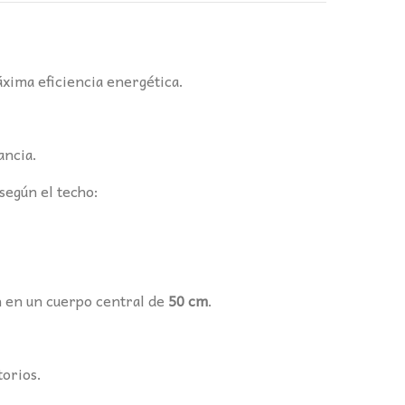
áxima eficiencia energética.
ancia.
según el techo:
 en un cuerpo central de
50 cm
.
torios.