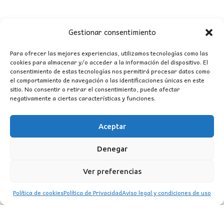
era:
es:
177,56€.
159,80€.
Gestionar consentimiento
Para ofrecer las mejores experiencias, utilizamos tecnologías como las
cookies para almacenar y/o acceder a la información del dispositivo. El
consentimiento de estas tecnologías nos permitirá procesar datos como
el comportamiento de navegación o las identificaciones únicas en este
CONTACTO
sitio. No consentir o retirar el consentimiento, puede afectar
negativamente a ciertas características y funciones.
MI CUENTA
Aceptar
INFORMACIÓN
Denegar
WhatsApp
TikTok
Instagram
Ver preferencias
Política de cookies
Política de Privacidad
Aviso legal y condiciones de uso
LUZ
Garden
© 2016 . Todos los derechos reservados.