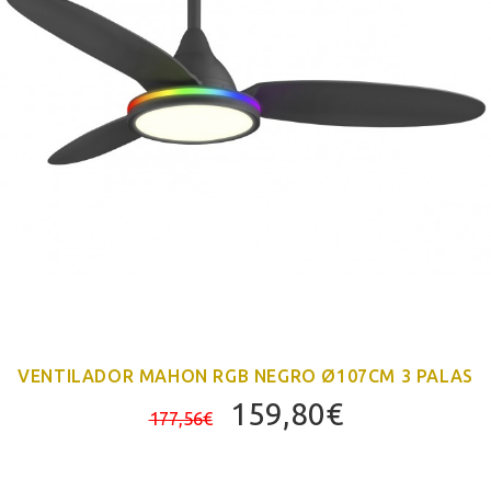
VENTILADOR MAHON RGB NEGRO Ø107CM 3 PALAS
El
El
159,80
€
177,56
€
precio
precio
original
actual