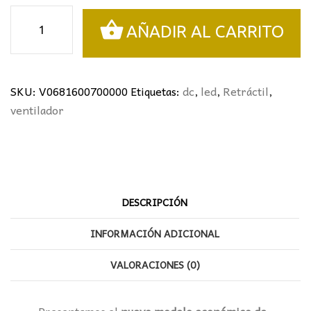
VENTILADOR
AÑADIR AL CARRITO
RETRÁCTIL
LIMA
BLANCO
Ø106CMS
SKU:
V0681600700000
Etiquetas:
dc
,
led
,
Retráctil
,
cantidad
ventilador
DESCRIPCIÓN
INFORMACIÓN ADICIONAL
VALORACIONES (0)