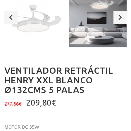
VENTILADOR RETRÁCTIL
HENRY XXL BLANCO
Ø132CMS 5 PALAS
El
El
209,80
€
277,56
€
precio
precio
original
actual
era:
es:
MOTOR DC 35W