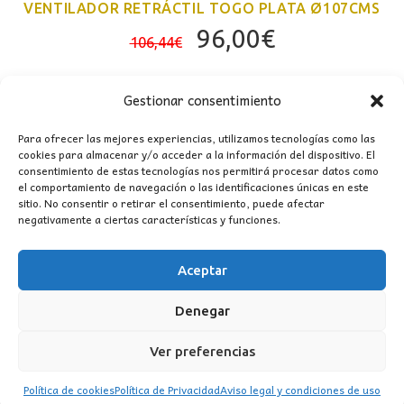
VENTILADOR RETRÁCTIL TOGO PLATA Ø107CMS
El
El
96,00
€
106,44
€
precio
precio
original
actual
Gestionar consentimiento
era:
es:
106,44€.
96,00€.
Para ofrecer las mejores experiencias, utilizamos tecnologías como las
cookies para almacenar y/o acceder a la información del dispositivo. El
consentimiento de estas tecnologías nos permitirá procesar datos como
el comportamiento de navegación o las identificaciones únicas en este
sitio. No consentir o retirar el consentimiento, puede afectar
negativamente a ciertas características y funciones.
CONTACTO
Aceptar
MI CUENTA
Denegar
INFORMACIÓN
Ver preferencias
WhatsApp
TikTok
Instagram
Política de cookies
Política de Privacidad
Aviso legal y condiciones de uso