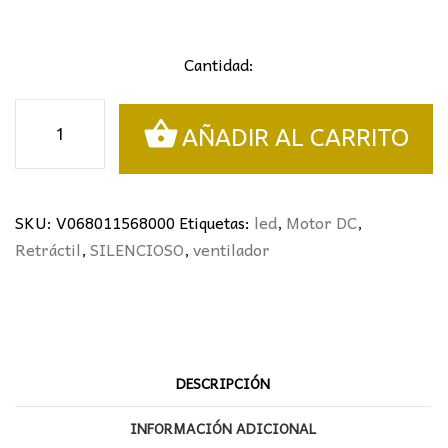
Cantidad:
VENTILADOR
AÑADIR AL CARRITO
RETRÁCTIL
HENRY
XXL
BLANCO
SKU:
V068011568000
Etiquetas:
led
,
Motor DC
,
Ø132CMS
Retráctil
,
SILENCIOSO
,
ventilador
5
PALAS
cantidad
DESCRIPCIÓN
INFORMACIÓN ADICIONAL