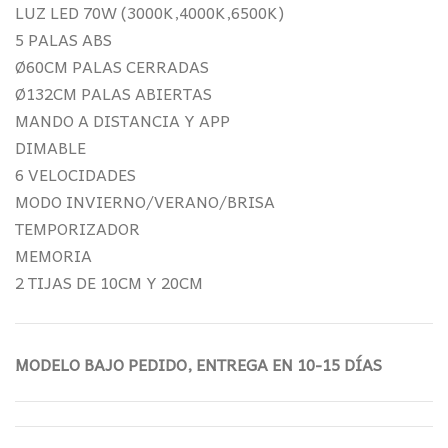
277,56€.
209,80€.
LUZ LED 70W (3000K,4000K,6500K)
5 PALAS ABS
Ø60CM PALAS CERRADAS
Ø132CM PALAS ABIERTAS
MANDO A DISTANCIA Y APP
DIMABLE
6 VELOCIDADES
MODO INVIERNO/VERANO/BRISA
TEMPORIZADOR
MEMORIA
2 TIJAS DE 10CM Y 20CM
MODELO BAJO PEDIDO, ENTREGA EN 10-15 DÍAS