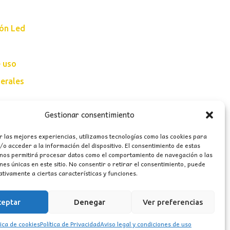
ión Led
e uso
erales
Gestionar consentimiento
r las mejores experiencias, utilizamos tecnologías como las cookies para
o acceder a la información del dispositivo. El consentimiento de estas
 nos permitirá procesar datos como el comportamiento de navegación o las
ones únicas en este sitio. No consentir o retirar el consentimiento, puede
tivamente a ciertas características y funciones.
ceptar
Denegar
Ver preferencias
tica de cookies
Política de Privacidad
Aviso legal y condiciones de uso