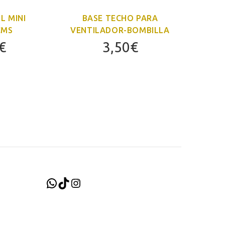
L MINI
BASE TECHO PARA
VE
CMS
VENTILADOR-BOMBILLA
El
€
3,50
€
o
precio
al
actual
es:
0€.
99,80€.
WhatsApp
TikTok
Instagram