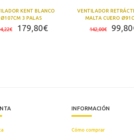
ILADOR KENT BLANCO
VENTILADOR RETRÁCTI
Ø107CM 3 PALAS
MALTA CUERO Ø91
El
El
El
179,80
€
99,80
4,22
€
142,00
€
precio
precio
preci
original
actual
origin
era:
es:
era:
204,22€.
179,80€.
142,0
ENTA
INFORMACIÓN
ta
Cómo comprar