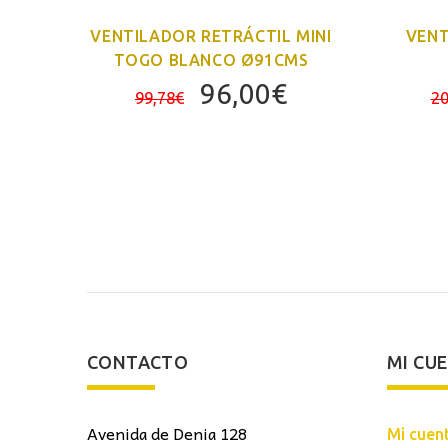
VENTILADOR RETRÁCTIL MINI
VENT
 3
TOGO BLANCO Ø91CMS
El
El
96,00
€
99,78
€
20
El
precio
precio
precio
original
actual
actual
era:
es:
es:
99,78€.
96,00€.
181,80€.
CONTACTO
MI CU
Avenida de Denia 128
Mi cuen