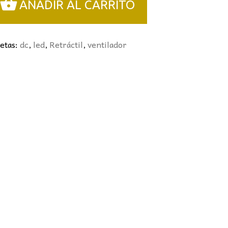
AÑADIR AL CARRITO
uetas:
dc
,
led
,
Retráctil
,
ventilador