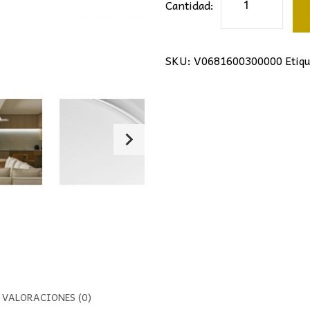
Cantidad:
RETRÁCTIL
DUBLÍN
BLANCO-
SKU:
V0681600300000
Etiq
MADERA
CLARA
Ø107CMS
cantidad
VALORACIONES (0)