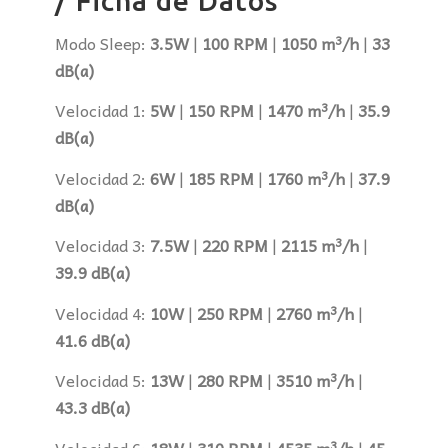
/ Ficha de Datos
Modo Sleep:
3.5W
|
100 RPM
|
1050 m³/h
|
33
dB(a)
Velocidad 1:
5W
|
150 RPM
|
1470 m³/h
|
35.9
dB(a)
Velocidad 2:
6W
|
185 RPM
|
1760 m³/h
|
37.9
dB(a)
Velocidad 3:
7.5W
|
220 RPM
|
2115 m³/h
|
39.9 dB(a)
Velocidad 4:
10W
|
250 RPM
|
2760 m³/h
|
41.6 dB(a)
Velocidad 5:
13W
|
280 RPM
|
3510 m³/h
|
43.3 dB(a)
Velocidad 6:
18W
|
310 RPM
|
4535 m³/h
|
45