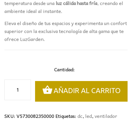
temperatura desde una
luz cálida hasta fría
, creando el
ambiente ideal al instante.
Eleva el diseño de tus espacios y experimenta un confort
superior con la exclusiva tecnología de alta gama que te
ofrece LuzGarden.
Cantidad:
VENTILADOR
AÑADIR AL CARRITO
OCEAN
BLANCO-
MADERA
MANTRA
SKU:
V5730082350000
Etiquetas:
dc
,
led
,
ventilador
Ø78CMS
cantidad