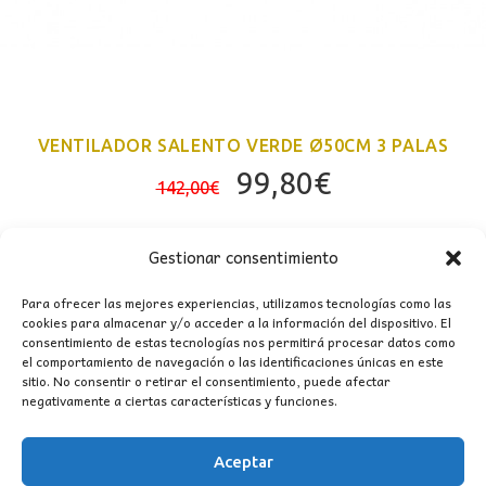
VENTILADOR SALENTO VERDE Ø50CM 3 PALAS
El
El
99,80
€
142,00
€
precio
precio
original
actual
Gestionar consentimiento
era:
es:
142,00€.
99,80€.
Para ofrecer las mejores experiencias, utilizamos tecnologías como las
cookies para almacenar y/o acceder a la información del dispositivo. El
consentimiento de estas tecnologías nos permitirá procesar datos como
el comportamiento de navegación o las identificaciones únicas en este
sitio. No consentir o retirar el consentimiento, puede afectar
negativamente a ciertas características y funciones.
CONTACTO
Aceptar