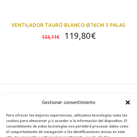
VENTILADOR TAURÓ BLANCO Ø76CM 3 PALAS
El
El
119,80
€
133,11
€
precio
precio
original
actual
era:
es:
133,11€.
119,80€.
Gestionar consentimiento
CONTACTO
Para ofrecer las mejores experiencias, utilizamos tecnologías como las
cookies para almacenar y/o acceder a la información del dispositivo. El
MI CUENTA
consentimiento de estas tecnologías nos permitirá procesar datos como
el comportamiento de navegación o las identificaciones únicas en este