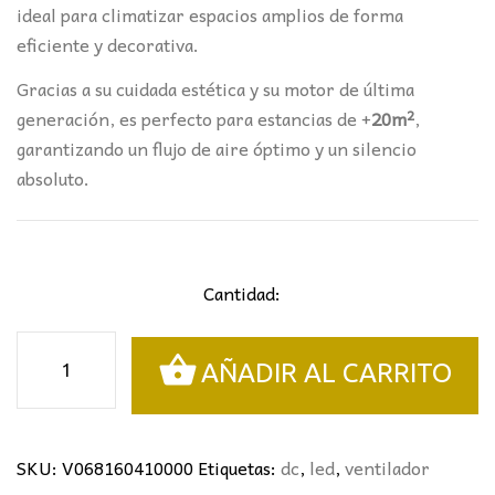
ideal para climatizar espacios amplios de forma
eficiente y decorativa.
Gracias a su cuidada estética y su motor de última
generación, es perfecto para estancias de +
20m²
,
garantizando un flujo de aire óptimo y un silencio
absoluto.
Cantidad:
VENTILADOR
AÑADIR AL CARRITO
MADEIRA
NEGRO-
MADERA
CLARA
SKU:
V068160410000
Etiquetas:
dc
,
led
,
ventilador
Ø132CMS