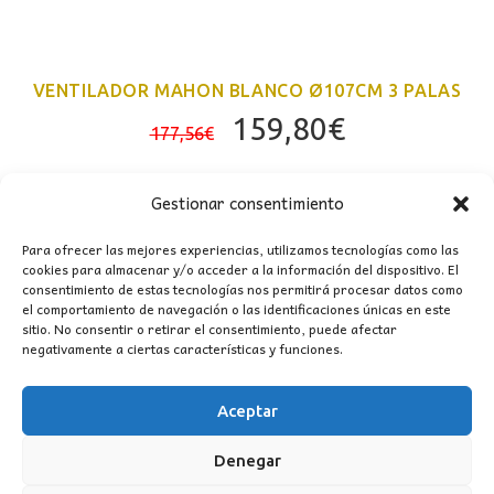
VENTILADOR MAHON BLANCO Ø107CM 3 PALAS
El
El
159,80
€
177,56
€
precio
precio
original
actual
Gestionar consentimiento
era:
es:
177,56€.
159,80€.
Para ofrecer las mejores experiencias, utilizamos tecnologías como las
cookies para almacenar y/o acceder a la información del dispositivo. El
consentimiento de estas tecnologías nos permitirá procesar datos como
el comportamiento de navegación o las identificaciones únicas en este
sitio. No consentir o retirar el consentimiento, puede afectar
negativamente a ciertas características y funciones.
CONTACTO
Aceptar
MI CUENTA
Denegar