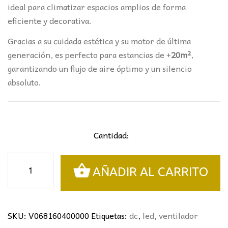
ideal para climatizar espacios amplios de forma
eficiente y decorativa.
Gracias a su cuidada estética y su motor de última
generación, es perfecto para estancias de +
20m²
,
garantizando un flujo de aire óptimo y un silencio
absoluto.
Cantidad:
VENTILADOR
AÑADIR AL CARRITO
MADEIRA
BLANCO-
MADERA
CLARA
SKU:
V068160400000
Etiquetas:
dc
,
led
,
ventilador
Ø132CMS