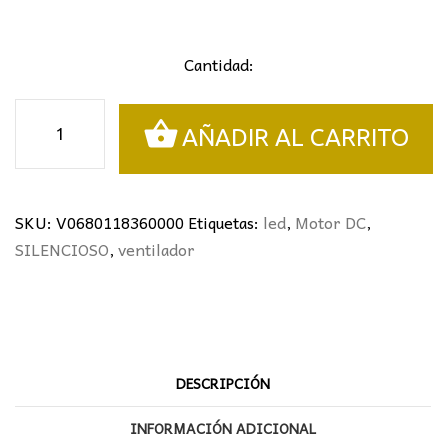
Cantidad:
VENTILADOR
AÑADIR AL CARRITO
KENT
BLANCO/MADERA
Ø107CM
3
SKU:
V0680118360000
Etiquetas:
led
,
Motor DC
,
PALAS
SILENCIOSO
,
ventilador
cantidad
DESCRIPCIÓN
INFORMACIÓN ADICIONAL