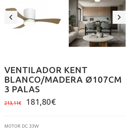
VENTILADOR KENT
BLANCO/MADERA Ø107CM
3 PALAS
El
El
181,80
€
213,11
€
precio
precio
original
actual
era:
es:
MOTOR DC 33W