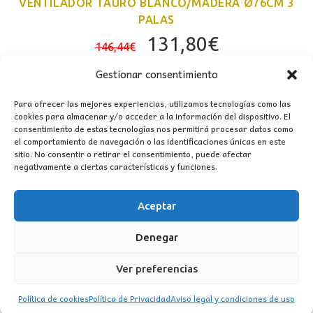
VENTILADOR TAURÓ BLANCO/MADERA Ø76CM 3
PALAS
El
El
131,80
€
146,44
€
precio
precio
Gestionar consentimiento
original
actual
era:
es:
Para ofrecer las mejores experiencias, utilizamos tecnologías como las
cookies para almacenar y/o acceder a la información del dispositivo. El
146,44€.
131,80€.
consentimiento de estas tecnologías nos permitirá procesar datos como
el comportamiento de navegación o las identificaciones únicas en este
sitio. No consentir o retirar el consentimiento, puede afectar
negativamente a ciertas características y funciones.
Aceptar
CONTACTO
Denegar
MI CUENTA
Ver preferencias
INFORMACIÓN
Política de cookies
Política de Privacidad
Aviso legal y condiciones de uso
WhatsApp
TikTok
Instagram