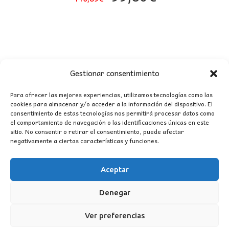
precio
precio
original
actual
era:
es:
110,89€.
99,80€.
Gestionar consentimiento
Para ofrecer las mejores experiencias, utilizamos tecnologías como las
cookies para almacenar y/o acceder a la información del dispositivo. El
consentimiento de estas tecnologías nos permitirá procesar datos como
CONTACTO
el comportamiento de navegación o las identificaciones únicas en este
sitio. No consentir o retirar el consentimiento, puede afectar
negativamente a ciertas características y funciones.
MI CUENTA
Aceptar
INFORMACIÓN
WhatsApp
TikTok
Instagram
Denegar
Ver preferencias