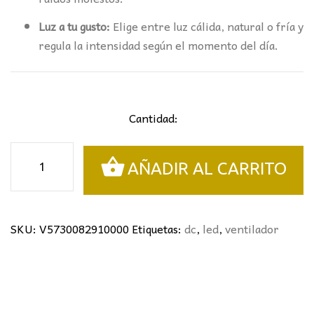
Luz a tu gusto:
Elige entre luz cálida, natural o fría y
regula la intensidad según el momento del día.
Cantidad:
VENTILADOR
AÑADIR AL CARRITO
GAMER
BLANCO
RGB
MANTRA
SKU:
V5730082910000
Etiquetas:
dc
,
led
,
ventilador
Ø46CMS
cantidad