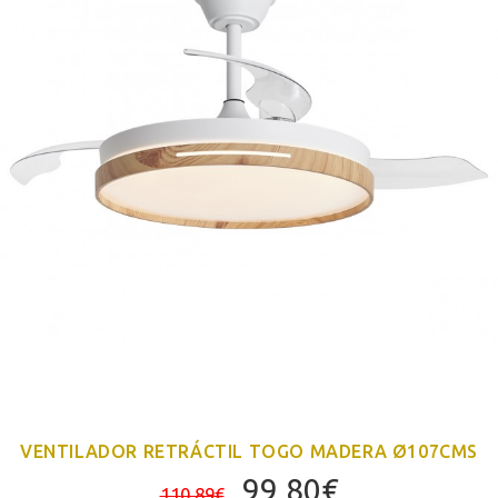
VENTILADOR RETRÁCTIL TOGO MADERA Ø107CMS
El
El
99,80
€
110,89
€