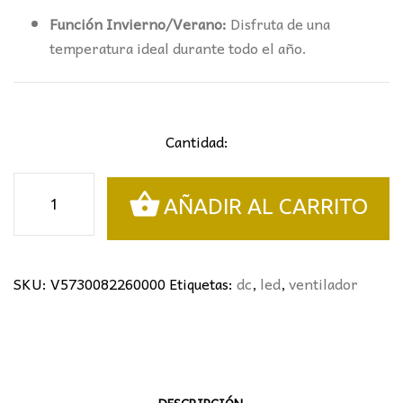
Función Invierno/Verano:
Disfruta de una
temperatura ideal durante todo el año.
Cantidad:
VENTILADOR
AÑADIR AL CARRITO
DE
EXTERIOR
KILIMANJARO
MINI
SKU:
V5730082260000
Etiquetas:
dc
,
led
,
ventilador
RATÁN
MANTRA
Ø58CMS
cantidad