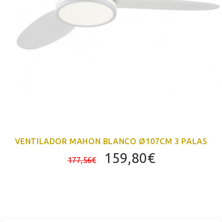
VENTILADOR MAHON BLANCO Ø107CM 3 PALAS
El
El
159,80
€
177,56
€
precio
precio
original
actual
era:
es:
177,56€.
159,80€.