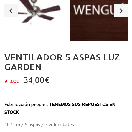
VENTILADOR 5 ASPAS LUZ
GARDEN
El
El
34,00
€
91,00
€
precio
precio
original
actual
era:
es:
Fabricación propia
,
TENEMOS SUS REPUESTOS EN
91,00€.
34,00€.
STOCK
107 cm / 5 aspas / 3 velocidades