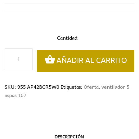
Cantidad:
Ventilador
AÑADIR AL CARRITO
5
Aspas
LUZ
GARDEN
SKU:
955 AP42BCR5W0
Etiquetas:
Oferta
,
ventilador 5
cantidad
aspas 107
DESCRIPCIÓN