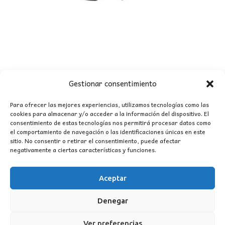
Gestionar consentimiento
Para ofrecer las mejores experiencias, utilizamos tecnologías como las
cookies para almacenar y/o acceder a la información del dispositivo. El
consentimiento de estas tecnologías nos permitirá procesar datos como
el comportamiento de navegación o las identificaciones únicas en este
VENTILADOR 5 ASPAS LUZ GARDEN
sitio. No consentir o retirar el consentimiento, puede afectar
El
El
34,00
€
negativamente a ciertas características y funciones.
101,65
€
precio
precio
original
actual
Aceptar
era:
es:
Denegar
101,65€.
34,00€.
Ver preferencias