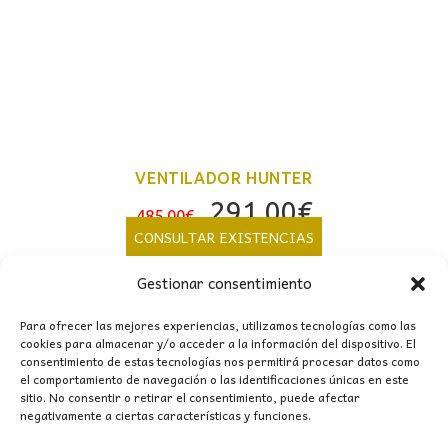
VENTILADOR HUNTER
El
El
291,00
€
485,00
€
precio
precio
CONSULTAR EXISTENCIAS
original
actual
Gestionar consentimiento
era:
es:
485,00€.
291,00€.
Para ofrecer las mejores experiencias, utilizamos tecnologías como las
cookies para almacenar y/o acceder a la información del dispositivo. El
consentimiento de estas tecnologías nos permitirá procesar datos como
el comportamiento de navegación o las identificaciones únicas en este
sitio. No consentir o retirar el consentimiento, puede afectar
negativamente a ciertas características y funciones.