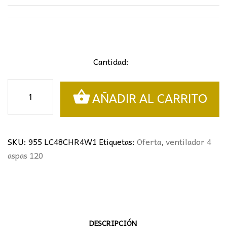
Cantidad:
Ventilador
AÑADIR AL CARRITO
4
Aspas
LUZ
GARDEN
SKU:
955 LC48CHR4W1
Etiquetas:
Oferta
,
ventilador 4
cantidad
aspas 120
DESCRIPCIÓN