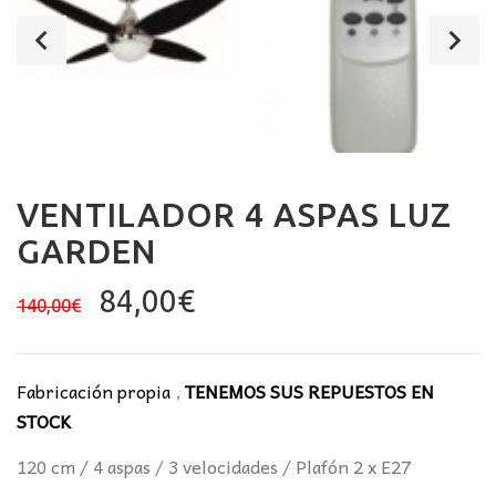
VENTILADOR 4 ASPAS LUZ
GARDEN
El
El
84,00
€
140,00
€
precio
precio
original
actual
era:
es:
Fabricación propia
,
TENEMOS SUS REPUESTOS EN
140,00€.
84,00€.
STOCK
120 cm / 4 aspas / 3 velocidades / Plafón 2 x E27