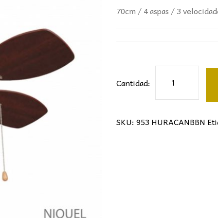
99,50€.
47,5
70cm / 4 aspas / 3 velocidad
Ventilador
Cantidad:
Huracán
LUZ
GARDEN
SKU:
953 HURACANBBN
Et
cantidad