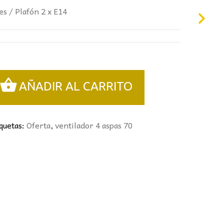
0€.
es / Plafón 2 x E14
AÑADIR AL CARRITO
iquetas:
Oferta
,
ventilador 4 aspas 70