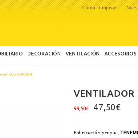
Cómo comprar
Nues
BILIARIO
DECORACIÓN
VENTILACIÓN
ACCESORIOS
uracán LUZ GARDEN
VENTILADOR
El
El
47,50
€
99,50
€
precio
prec
original
actu
era:
es:
Fabricación propia
,
TENEMO