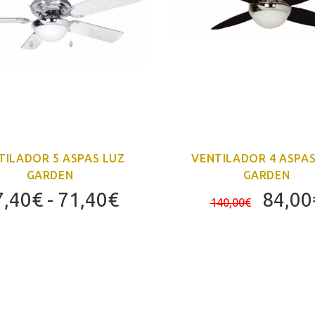
TILADOR 5 ASPAS LUZ
VENTILADOR 4 ASPAS
GARDEN
GARDEN
Rango
El
7,40
€
-
71,40
€
84,00
140,00
€
de
preci
precios:
origin
desde
era:
47,40€
140,0
hasta