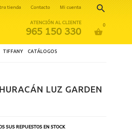
tra tienda
Contacto
Mi cuenta
ATENCIÓN AL CLIENTE
0
965 150 330
TIFFANY
CATÁLOGOS
 HURACÁN LUZ GARDEN
io
al
S SUS REPUESTOS EN STOCK