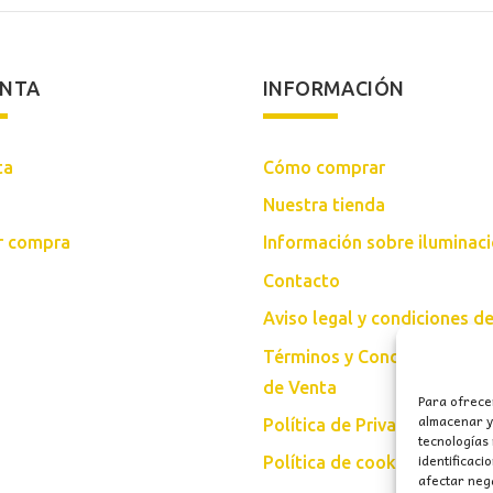
71,40€
ENTA
INFORMACIÓN
ta
Cómo comprar
Nuestra tienda
ar compra
Información sobre iluminac
Contacto
Aviso legal y condiciones d
Términos y Condiciones Gen
de Venta
Para ofrece
almacenar y/
Política de Privacidad
tecnologías
identificaci
Política de cookies (UE)
afectar nega