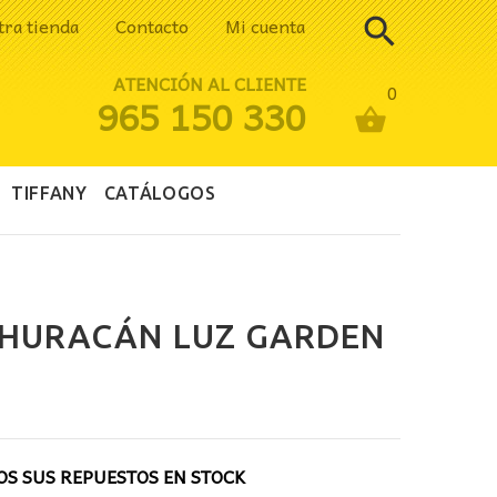
tra tienda
Contacto
Mi cuenta
ATENCIÓN AL CLIENTE
0
965 150 330
TIFFANY
CATÁLOGOS
 HURACÁN LUZ GARDEN
cio
ual
S SUS REPUESTOS EN STOCK