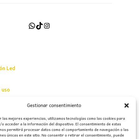
61,00€
WhatsApp
TikTok
Instagram
ión Led
e uso
erales
Gestionar consentimiento
r las mejores experiencias, utilizamos tecnologías como las cookies para
o acceder a la información del dispositivo. El consentimiento de estas
 nos permitirá procesar datos como el comportamiento de navegación o las
ones únicas en este sitio. No consentir o retirar el consentimiento, puede