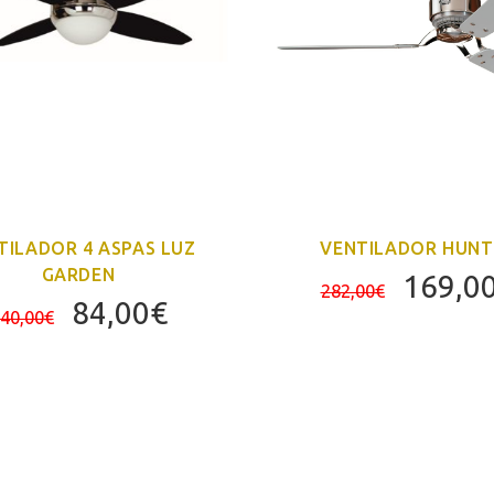
TILADOR 4 ASPAS LUZ
VENTILADOR HUNT
GARDEN
El
169,0
282,00
€
El
El
84,00
€
precio
40,00
€
precio
precio
origina
original
actual
era:
era:
es:
282,00
140,00€.
84,00€.