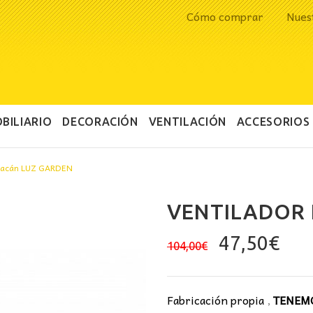
Cómo comprar
Nues
BILIARIO
DECORACIÓN
VENTILACIÓN
ACCESORIOS
uracán LUZ GARDEN
VENTILADOR
El
El
47,50
€
104,00
€
precio
pre
original
act
era:
es:
Fabricación propia
,
TENEMO