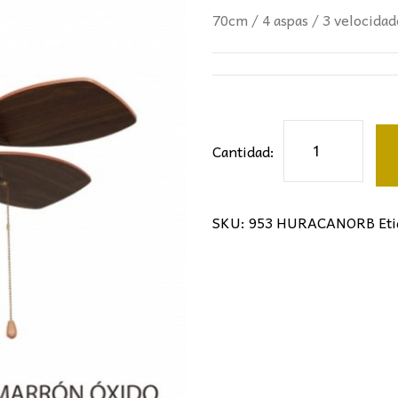
104,00€.
47,
70cm / 4 aspas / 3 velocidad
Ventilador
Cantidad:
Huracán
LUZ
GARDEN
SKU:
953 HURACANORB
Et
cantidad