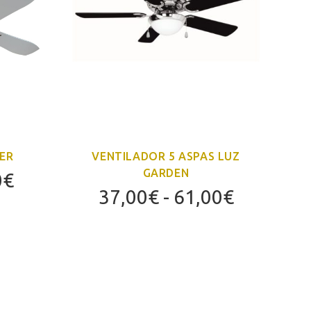
ER
VENTILADOR 5 ASPAS LUZ
GARDEN
El
0
€
Rango
37,00
€
-
61,00
€
precio
de
l
actual
precios:
es:
desde
€.
169,00€.
37,00€
hasta