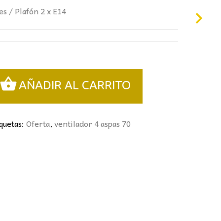
50€.
es / Plafón 2 x E14
AÑADIR AL CARRITO
iquetas:
Oferta
,
ventilador 4 aspas 70