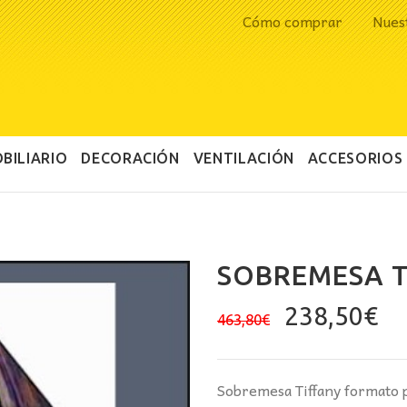
Cómo comprar
Nues
BILIARIO
DECORACIÓN
VENTILACIÓN
ACCESORIOS
SOBREMESA T
El
El
238,50
€
463,80
€
precio
pr
original
ac
era:
es
Sobremesa Tiffany formato p