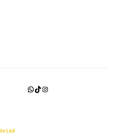
WhatsApp
TikTok
Instagram
ión Led