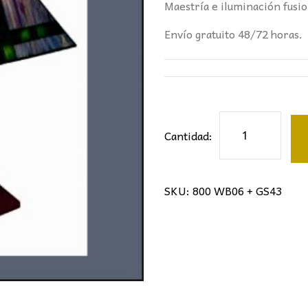
463,80€.
23
Maestría e iluminación fusio
Envío gratuito 48/72 horas.
Sobremesa
Cantidad:
tiffany
cantidad
SKU:
800 WB06 + GS43