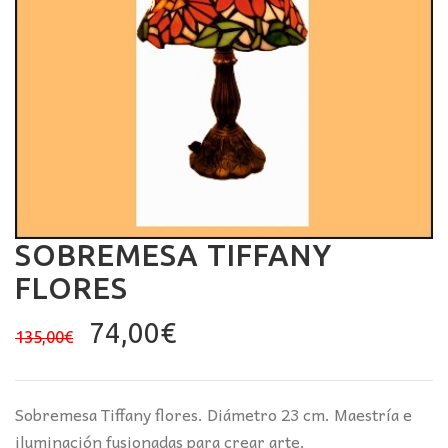
SOBREMESA TIFFANY
FLORES
El
El
74,00
€
135,00
€
precio
precio
original
actual
era:
es:
Sobremesa Tiffany flores. Diámetro 23 cm. Maestría e
135,00€.
74,00€.
iluminación fusionadas para crear arte.