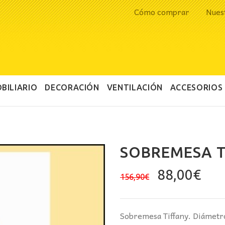
Cómo comprar
Nues
BILIARIO
DECORACIÓN
VENTILACIÓN
ACCESORIOS
SOBREMESA T
El
El
88,00
€
156,90
€
precio
pre
original
act
era:
es:
Sobremesa Tiffany. Diámetro