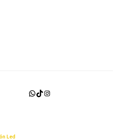
WhatsApp
TikTok
Instagram
ión Led