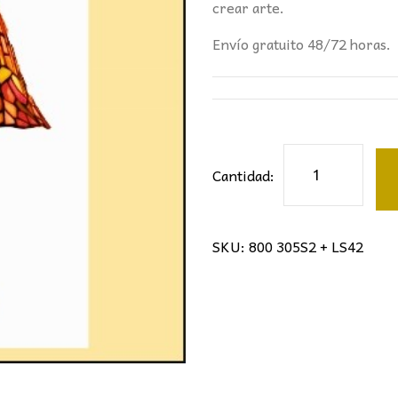
156,90€.
88,
crear arte.
Envío gratuito 48/72 horas.
Sobremesa
Cantidad:
tiffany
cantidad
SKU:
800 305S2 + LS42