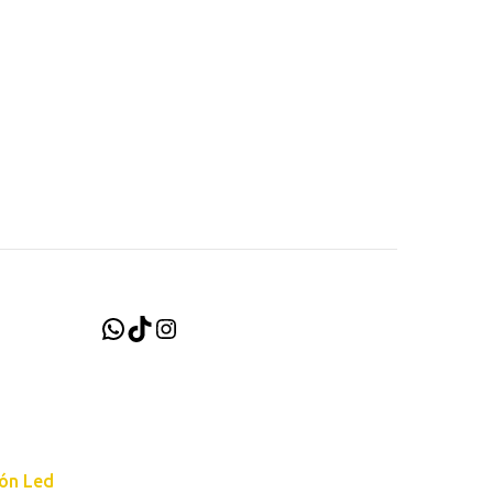
WhatsApp
TikTok
Instagram
ión Led