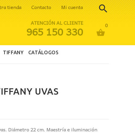
tra tienda
Contacto
Mi cuenta
ATENCIÓN AL CLIENTE
0
965 150 330
TIFFANY
CATÁLOGOS
IFFANY UVAS
cio
ual
as. Diámetro 22 cm. Maestría e iluminación