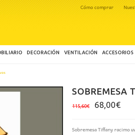
Cómo comprar
Nues
BILIARIO
DECORACIÓN
VENTILACIÓN
ACCESORIOS
uvas
SOBREMESA T
El
El
68,00
€
115,60
€
precio
pre
original
act
era:
es:
Sobremesa Tiffany racimo uv