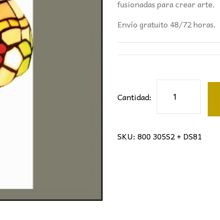
115,60€.
68,
fusionadas para crear arte.
Envío gratuito 48/72 horas.
Sobremesa
Cantidad:
tiffany
uvas
cantidad
SKU:
800 305S2 + DS81