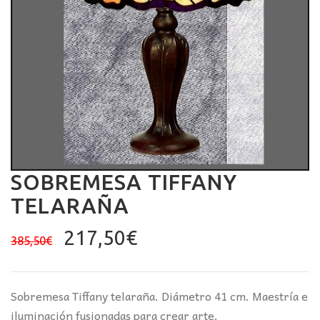
SOBREMESA TIFFANY
TELARAÑA
El
El
217,50
€
385,50
€
precio
precio
original
actual
era:
es:
Sobremesa Tiffany telaraña. Diámetro 41 cm. Maestría e
385,50€.
217,50€.
iluminación fusionadas para crear arte.