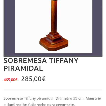
SOBREMESA TIFFANY
PIRAMIDAL
El
El
285,00
€
465,00
€
precio
precio
original
actual
era:
es:
Sobremesa Tiffany piramidal. Diámetro 39 cm. Maestría
465,00€.
285,00€.
e iluminación fusionadas para crear arte.