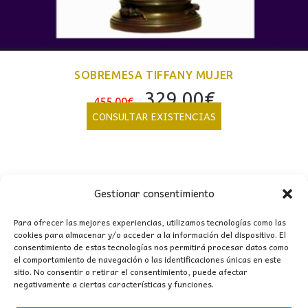
SOBREMESA TIFFANY MUJER
El
El
329,00
€
455,00
€
precio
precio
CONSULTAR EXISTENCIAS
original
actual
era:
es:
455,00€.
329,00€.
Gestionar consentimiento
Para ofrecer las mejores experiencias, utilizamos tecnologías como las
cookies para almacenar y/o acceder a la información del dispositivo. El
consentimiento de estas tecnologías nos permitirá procesar datos como
el comportamiento de navegación o las identificaciones únicas en este
sitio. No consentir o retirar el consentimiento, puede afectar
negativamente a ciertas características y funciones.
CONTACTO