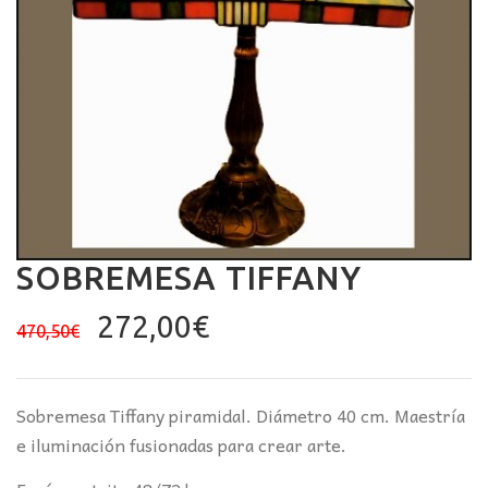
SOBREMESA TIFFANY
El
El
272,00
€
470,50
€
precio
precio
original
actual
era:
es:
Sobremesa Tiffany piramidal. Diámetro 40 cm. Maestría
470,50€.
272,00€.
e iluminación fusionadas para crear arte.