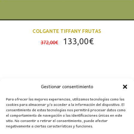
COLGANTE TIFFANY FRUTAS
El
El
133,00
€
372,00
€
precio
precio
original
actual
era:
es:
372,00€.
133,00€.
Gestionar consentimiento
Para ofrecer las mejores experiencias, utilizamos tecnologías como las
cookies para almacenar y/o acceder a la información del dispositivo. El
consentimiento de estas tecnologías nos permitirá procesar datos como
CONTACTO
el comportamiento de navegación o las identificaciones únicas en este
sitio. No consentir o retirar el consentimiento, puede afectar
negativamente a ciertas características y funciones.
MI CUENTA