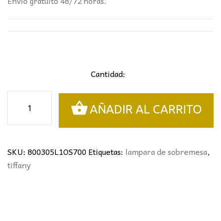
Envío gratuito 48/72 horas.
Cantidad:
Sobremesa
AÑADIR AL CARRITO
tiffany
cantidad
SKU:
800305L1OS700
Etiquetas:
lampara de sobremesa
,
tiffany