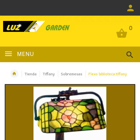
0
0
MENU
Tienda
Tiffany
Sobremesas
Flexo biblioteca tiffany
OFERTA