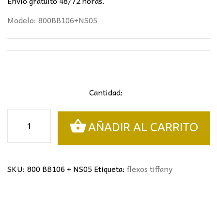
Envío gratuito 48/72 horas.
Modelo: 800BB106+NS05
Cantidad:
Flexo
AÑADIR AL CARRITO
biblioteca
tiffany
cantidad
SKU:
800 BB106 + NS05
Etiqueta:
flexos tiffany