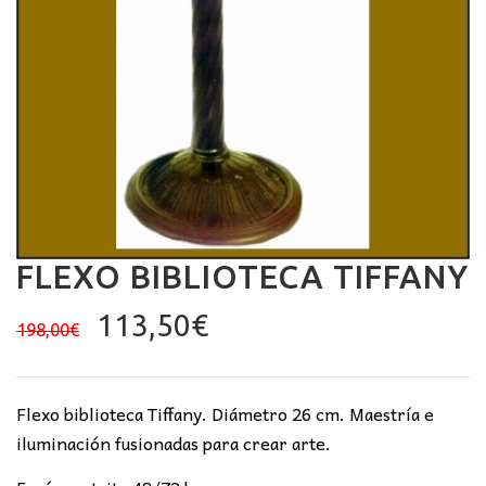
FLEXO BIBLIOTECA TIFFANY
El
El
113,50
€
198,00
€
precio
precio
original
actual
era:
es:
Flexo biblioteca Tiffany. Diámetro 26 cm. Maestría e
198,00€.
113,50€.
iluminación fusionadas para crear arte.