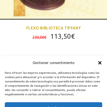
FLEXO BIBLIOTECA TIFFANY
El
El
113,50
€
230,00
€
precio
precio
original
actual
era:
es:
230,00€.
113,50€.
Gestionar consentimiento
Para ofrecer las mejores experiencias, utilizamos tecnologías como las
cookies para almacenar y/o acceder a la información del dispositivo. El
consentimiento de estas tecnologías nos permitirá procesar datos como
el comportamiento de navegación o las identificaciones únicas en este
sitio. No consentir o retirar el consentimiento, puede afectar
CONTACTO
negativamente a ciertas características y funciones.
MI CUENTA