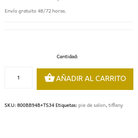
Envío gratuito 48/72 horas.
Cantidad:
Pie
AÑADIR AL CARRITO
de
salón
Tiffany
flores
SKU:
800BB94B+TS34
Etiquetas:
pie de salon
,
tiffany
cantidad