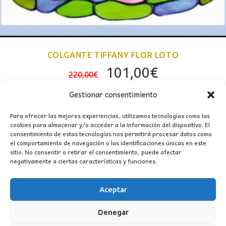
COLGANTE TIFFANY FLOR LOTO
El
El
101,00
€
220,00
€
precio
precio
Gestionar consentimiento
original
actual
era:
es:
Para ofrecer las mejores experiencias, utilizamos tecnologías como las
cookies para almacenar y/o acceder a la información del dispositivo. El
220,00€.
101,00€.
consentimiento de estas tecnologías nos permitirá procesar datos como
el comportamiento de navegación o las identificaciones únicas en este
sitio. No consentir o retirar el consentimiento, puede afectar
negativamente a ciertas características y funciones.
Aceptar
CONTACTO
Denegar
MI CUENTA