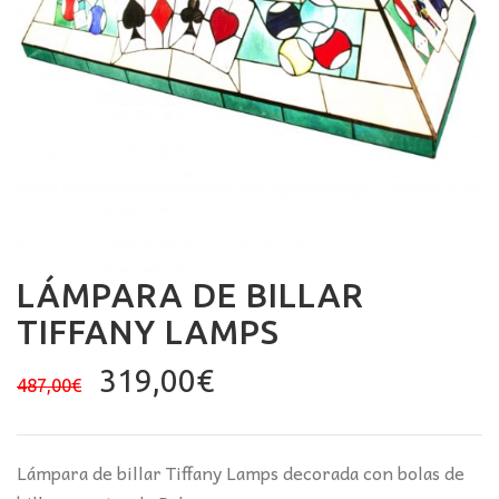
LÁMPARA DE BILLAR
TIFFANY LAMPS
El
El
319,00
€
487,00
€
precio
precio
original
actual
era:
es:
Lámpara de billar Tiffany Lamps decorada con bolas de