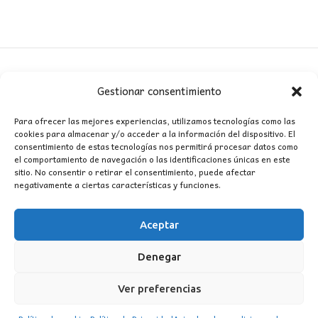
Gestionar consentimiento
CONTACTO
Para ofrecer las mejores experiencias, utilizamos tecnologías como las
cookies para almacenar y/o acceder a la información del dispositivo. El
MI CUENTA
consentimiento de estas tecnologías nos permitirá procesar datos como
el comportamiento de navegación o las identificaciones únicas en este
sitio. No consentir o retirar el consentimiento, puede afectar
INFORMACIÓN
negativamente a ciertas características y funciones.
WhatsApp
TikTok
Instagram
Aceptar
Denegar
LUZ
Garden
© 2016 . Todos los derechos reservados.
Ver preferencias