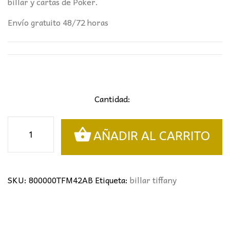
487,00€.
319,00€.
billar y cartas de Poker.
Envío gratuito 48/72 horas
Cantidad:
Lámpara
AÑADIR AL CARRITO
de
billar
Tiffany
lamps
SKU:
800000TFM42AB
Etiqueta:
billar tiffany
cantidad