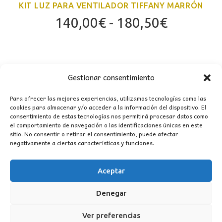
KIT LUZ PARA VENTILADOR TIFFANY MARRÓN
Rango
140,00
€
-
180,50
€
de
precios:
desde
140,00€
Gestionar consentimiento
hasta
Para ofrecer las mejores experiencias, utilizamos tecnologías como las
180,50€
cookies para almacenar y/o acceder a la información del dispositivo. El
consentimiento de estas tecnologías nos permitirá procesar datos como
el comportamiento de navegación o las identificaciones únicas en este
sitio. No consentir o retirar el consentimiento, puede afectar
CONTACTO
negativamente a ciertas características y funciones.
MI CUENTA
Aceptar
Denegar
INFORMACIÓN
WhatsApp
TikTok
Instagram
Ver preferencias