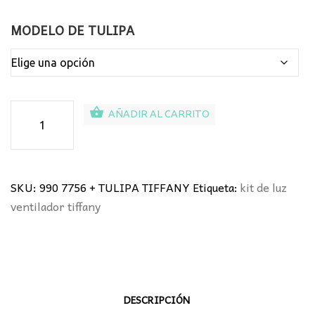
MODELO DE TULIPA
Kit
AÑADIR AL CARRITO
luz
para
ventilador
Tiffany
SKU:
990 7756 + TULIPA TIFFANY
Etiqueta:
kit de luz
Cuero
ventilador tiffany
cantidad
DESCRIPCIÓN