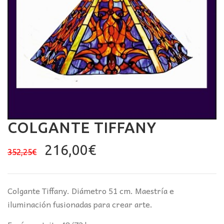
COLGANTE TIFFANY
El
El
216,00
€
352,25
€
precio
precio
original
actual
era:
es:
Colgante Tiffany. Diámetro 51 cm. Maestría e
352,25€.
216,00€.
iluminación fusionadas para crear arte.