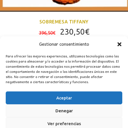
SOBREMESA TIFFANY
El
El
230,50
€
396,50
€
precio
precio
Gestionar consentimiento
original
actual
era:
es:
Para ofrecer las mejores experiencias, utilizamos tecnologías como las
cookies para almacenar y/o acceder a la información del dispositivo. El
396,50€.
230,50€.
consentimiento de estas tecnologías nos permitirá procesar datos como
el comportamiento de navegación o las identificaciones únicas en este
sitio. No consentir o retirar el consentimiento, puede afectar
negativamente a ciertas características y funciones.
Aceptar
CONTACTO
Denegar
MI CUENTA
Ver preferencias