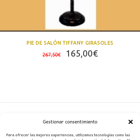
PIE DE SALÓN TIFFANY GIRASOLES
El
El
165,00
€
267,50
€
precio
precio
original
actual
era:
es:
267,50€.
165,00€.
Gestionar consentimiento
CONTACTO
Para ofrecer las mejores experiencias, utilizamos tecnologías como las