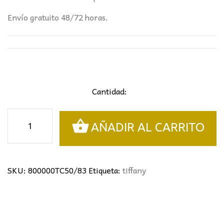
Envío gratuito 48/72 horas.
Cantidad:
Colgante
AÑADIR AL CARRITO
Tiffany
rosas
rojas
cantidad
SKU:
800000TC50/83
Etiqueta:
tiffany