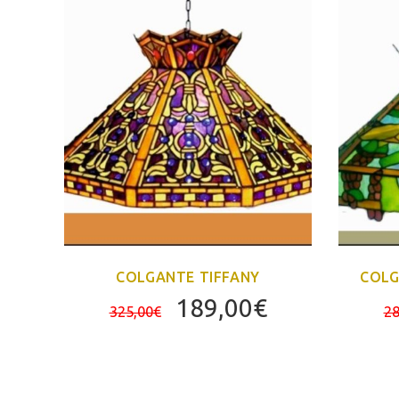
COLGANTE TIFFANY
COLG
El
El
189,00
€
325,00
€
28
El
precio
precio
precio
original
actual
actual
era:
es: