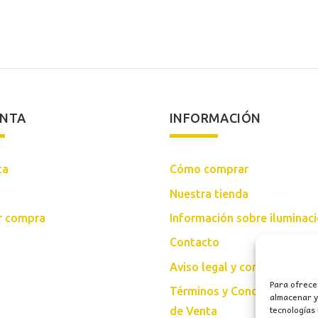
285,00€.
181,00€.
238,00
ENTA
INFORMACIÓN
ta
Cómo comprar
Nuestra tienda
ar compra
Información sobre iluminac
Contacto
Aviso legal y condiciones d
Para ofrece
Términos y Condiciones Gen
almacenar y/
tecnologías
de Venta