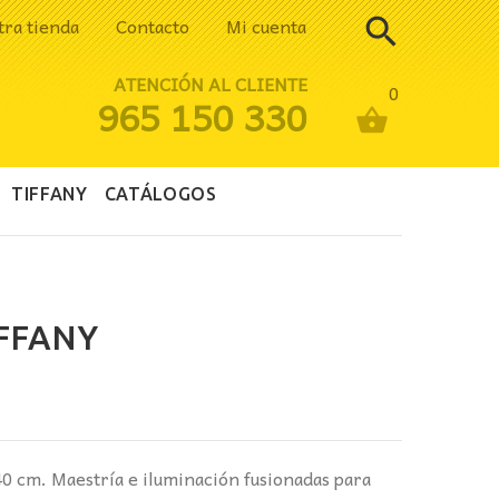
tra tienda
Contacto
Mi cuenta
ATENCIÓN AL CLIENTE
0
965 150 330
TIFFANY
CATÁLOGOS
FFANY
ecio
tual
:
40 cm. Maestría e iluminación fusionadas para