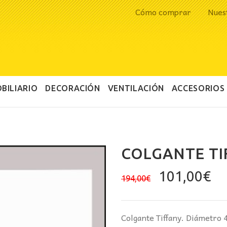
Cómo comprar
Nues
BILIARIO
DECORACIÓN
VENTILACIÓN
ACCESORIOS
COLGANTE TI
El
El
101,00
€
194,00
€
precio
pr
original
ac
era:
es
Colgante Tiffany. Diámetro 