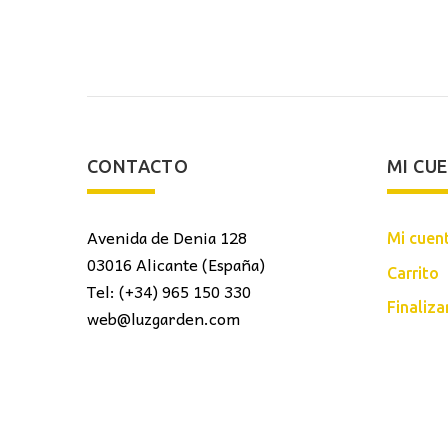
es:
325,00€.
189,00€.
120,00€.
CONTACTO
MI CU
Avenida de Denia 128
Mi cuen
03016 Alicante (España)
Carrito
Tel: (+34) 965 150 330
Finaliz
web@luzgarden.com