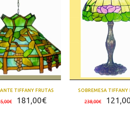
ANTE TIFFANY FRUTAS
SOBREMESA TIFFANY
El
El
El
181,00
€
121,0
5,00
€
238,00
€
precio
precio
precio
original
actual
origina
era:
es:
era: