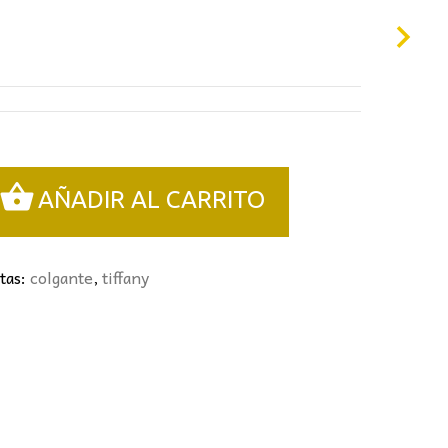
1,00€.
AÑADIR AL CARRITO
tas:
colgante
,
tiffany