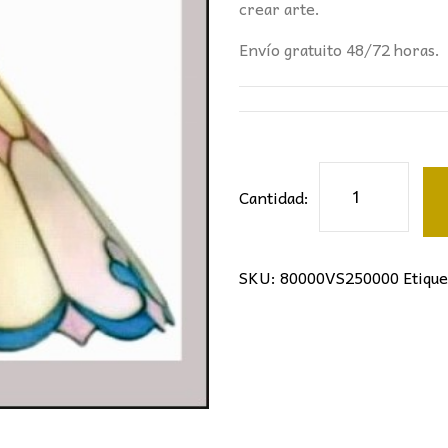
194,00€.
10
crear arte.
Envío gratuito 48/72 horas.
Colgante
Cantidad:
Tiffany
cantidad
SKU:
80000VS250000
Etique