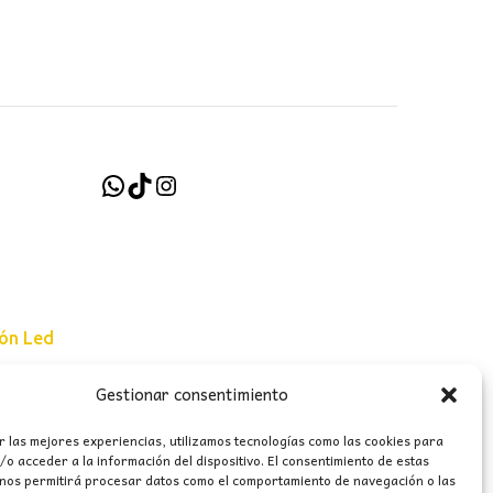
€.
121,00€.
244,00€.
145,00€.
WhatsApp
TikTok
Instagram
ión Led
Gestionar consentimiento
e uso
r las mejores experiencias, utilizamos tecnologías como las cookies para
erales
o acceder a la información del dispositivo. El consentimiento de estas
 nos permitirá procesar datos como el comportamiento de navegación o las