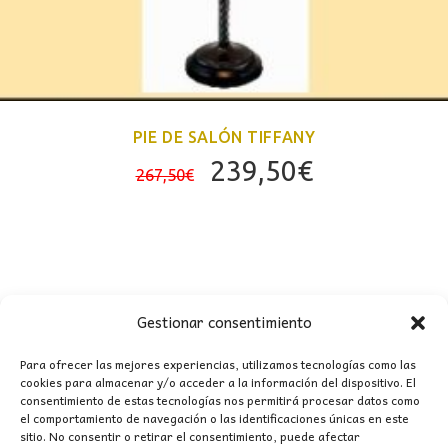
PIE DE SALÓN TIFFANY
El
El
239,50
€
267,50
€
precio
precio
original
actual
era:
es:
267,50€.
239,50€.
Gestionar consentimiento
Para ofrecer las mejores experiencias, utilizamos tecnologías como las
cookies para almacenar y/o acceder a la información del dispositivo. El
consentimiento de estas tecnologías nos permitirá procesar datos como
CONTACTO
el comportamiento de navegación o las identificaciones únicas en este
sitio. No consentir o retirar el consentimiento, puede afectar