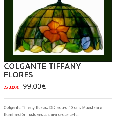
COLGANTE TIFFANY
FLORES
El
El
99,00
€
220,00
€
precio
precio
original
actual
era:
es:
Colgante Tiffany flores. Diámetro 40 cm. Maestría e
220,00€.
99,00€.
iluminación fusionadas para crear arte.