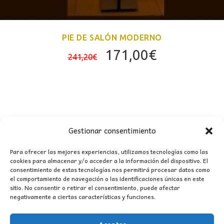
PIE DE SALÓN MODERNO
El
El
171,00
€
241,20
€
precio
precio
original
actual
era:
es:
241,20€.
171,00€.
Gestionar consentimiento
Para ofrecer las mejores experiencias, utilizamos tecnologías como las
cookies para almacenar y/o acceder a la información del dispositivo. El
consentimiento de estas tecnologías nos permitirá procesar datos como
CONTACTO
el comportamiento de navegación o las identificaciones únicas en este
sitio. No consentir o retirar el consentimiento, puede afectar
negativamente a ciertas características y funciones.
MI CUENTA