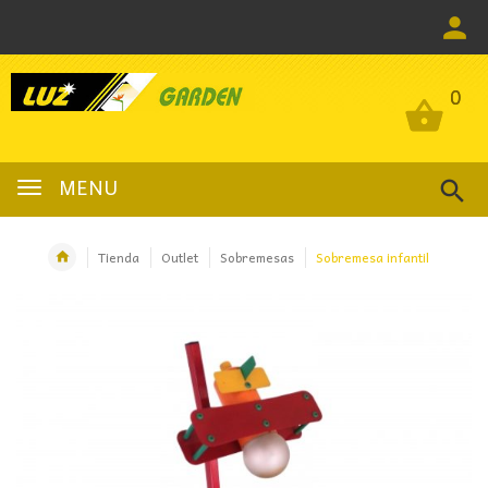
0
0
MENU
Tienda
Outlet
Sobremesas
Sobremesa infantil
OFERTA