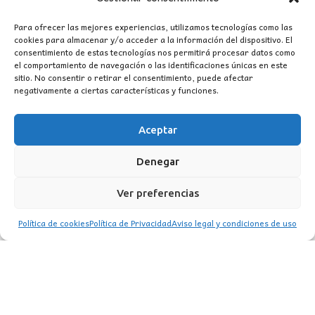
Para ofrecer las mejores experiencias, utilizamos tecnologías como las
cookies para almacenar y/o acceder a la información del dispositivo. El
consentimiento de estas tecnologías nos permitirá procesar datos como
el comportamiento de navegación o las identificaciones únicas en este
sitio. No consentir o retirar el consentimiento, puede afectar
negativamente a ciertas características y funciones.
CONTACTO
MI CUENTA
Aceptar
Denegar
INFORMACIÓN
WhatsApp
TikTok
Instagram
Ver preferencias
Política de cookies
Política de Privacidad
Aviso legal y condiciones de uso
LUZ
Garden
© 2016 . Todos los derechos reservados.
BACK TO TOP