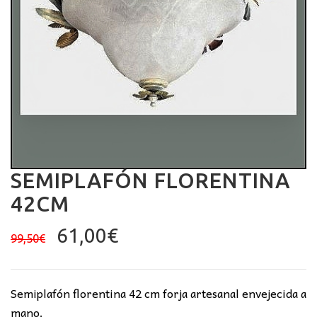
SEMIPLAFÓN FLORENTINA
42CM
El
El
61,00
€
99,50
€
precio
precio
original
actual
era:
es:
Semiplafón florentina 42 cm forja artesanal envejecida a
99,50€.
61,00€.
mano.