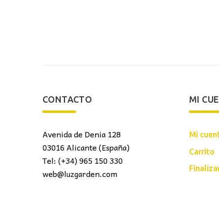
original
actual
era:
es:
106,20€.
72,00€.
CONTACTO
MI CU
Avenida de Denia 128
Mi cuen
03016 Alicante (España)
Carrito
Tel: (+34) 965 150 330
Finaliz
web@luzgarden.com