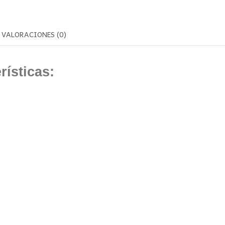
VALORACIONES (0)
icas:
60W
:
m