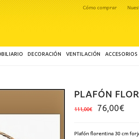
Cómo comprar
Nues
BILIARIO
DECORACIÓN
VENTILACIÓN
ACCESORIOS
PLAFÓN FLOR
El
El
76,00
€
111,00
€
precio
pre
original
act
era:
es:
Plafón florentina 30 cm for