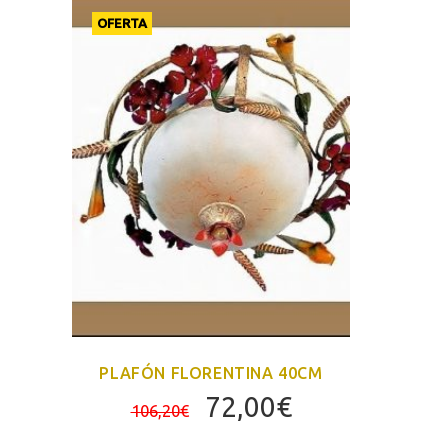
OFERTA
PLAFÓN FLORENTINA 40CM
El
El
72,00
€
106,20
€
precio
precio