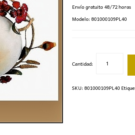
111,00€.
76,
Envío gratuito 48/72 horas
Modelo: 801000109PL40
Plafón
Cantidad:
florentina
50
cm
SKU:
801000109PL40
Etique
cantidad