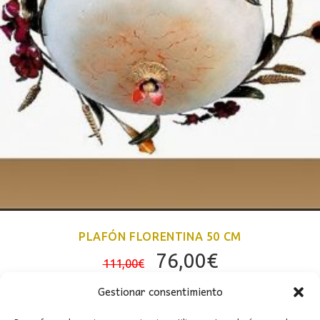
PLAFÓN FLORENTINA 50 CM
El
El
76,00
€
111,00
€
precio
precio
Gestionar consentimiento
original
actual
era:
es: