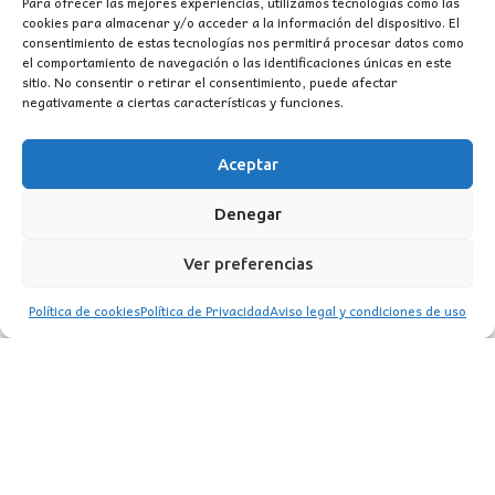
Para ofrecer las mejores experiencias, utilizamos tecnologías como las
cookies para almacenar y/o acceder a la información del dispositivo. El
111,00€.
76,00€.
consentimiento de estas tecnologías nos permitirá procesar datos como
el comportamiento de navegación o las identificaciones únicas en este
sitio. No consentir o retirar el consentimiento, puede afectar
negativamente a ciertas características y funciones.
Aceptar
CONTACTO
Denegar
MI CUENTA
Ver preferencias
INFORMACIÓN
Política de cookies
Política de Privacidad
Aviso legal y condiciones de uso
WhatsApp
TikTok
Instagram
LUZ
Garden
© 2016 . Todos los derechos reservados.