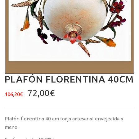
PLAFÓN FLORENTINA 40CM
El
El
72,00
€
106,20
€
precio
precio
original
actual
era:
es:
Plafón florentina 40 cm forja artesanal envejecida a
106,20€.
72,00€.
mano.