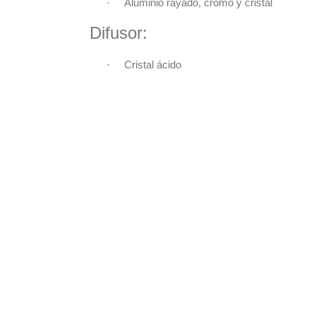
·
Aluminio rayado, cromo y cristal
Difusor:
·
Cristal ácido