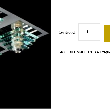
254,00€.
15
Plafón
Cantidad:
diseño
cantidad
SKU:
901 MX60026 4A
Etiqu