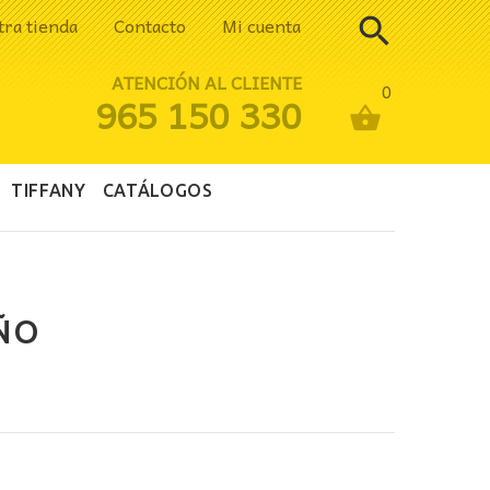
tra tienda
Contacto
Mi cuenta
ATENCIÓN AL CLIENTE
0
965 150 330
TIFFANY
CATÁLOGOS
ÑO
ecio
tual
: