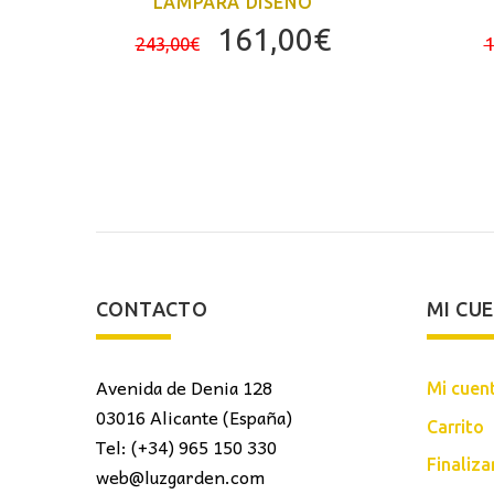
LÁMPARA DISEÑO
El
El
161,00
€
243,00
€
1
precio
precio
original
actual
era:
es:
243,00€.
161,00€.
CONTACTO
MI CU
Avenida de Denia 128
Mi cuen
03016 Alicante (España)
Carrito
Tel: (+34) 965 150 330
Finaliz
web@luzgarden.com