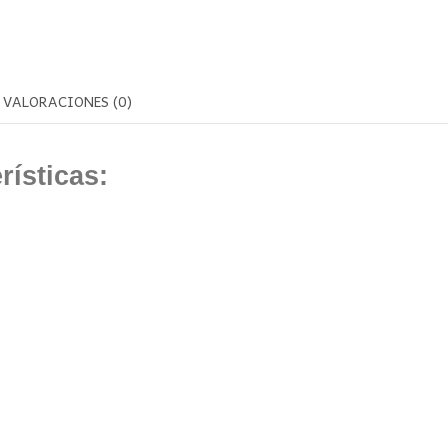
VALORACIONES (0)
icas:
0W
:
 cm