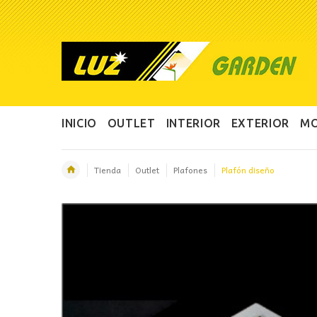
INICIO
OUTLET
INTERIOR
EXTERIOR
MO
Tienda
Outlet
Plafones
Plafón diseño
OFERTA