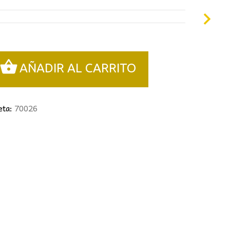
8,00€.
AÑADIR AL CARRITO
eta:
70026