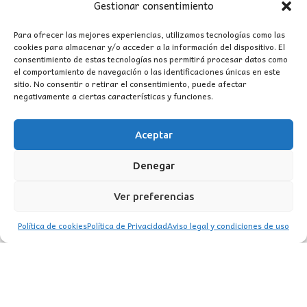
Gestionar consentimiento
Para ofrecer las mejores experiencias, utilizamos tecnologías como las
cookies para almacenar y/o acceder a la información del dispositivo. El
consentimiento de estas tecnologías nos permitirá procesar datos como
el comportamiento de navegación o las identificaciones únicas en este
sitio. No consentir o retirar el consentimiento, puede afectar
CONTACTO
negativamente a ciertas características y funciones.
MI CUENTA
Aceptar
Denegar
INFORMACIÓN
WhatsApp
TikTok
Instagram
Ver preferencias
Política de cookies
Política de Privacidad
Aviso legal y condiciones de uso
LUZ
Garden
© 2016 . Todos los derechos reservados.
BACK TO TOP