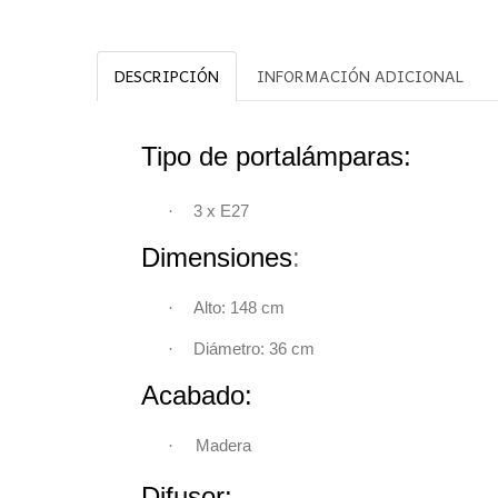
DESCRIPCIÓN
INFORMACIÓN ADICIONAL
Tipo de portalámparas:
·
3 x
E27
Dimensiones
·
Alto: 148 c
·
Diámetro: 36 c
Acabado:
·
Madera
Difusor: