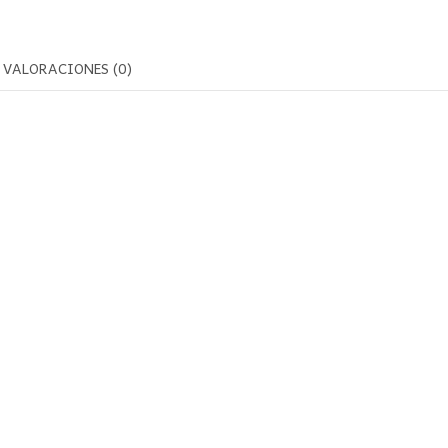
VALORACIONES (0)
:
m
m