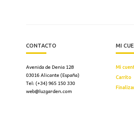
163,00€.
361,00€.
167,00€.
CONTACTO
MI CU
Avenida de Denia 128
Mi cuen
03016 Alicante (España)
Carrito
Tel: (+34) 965 150 330
Finaliz
web@luzgarden.com