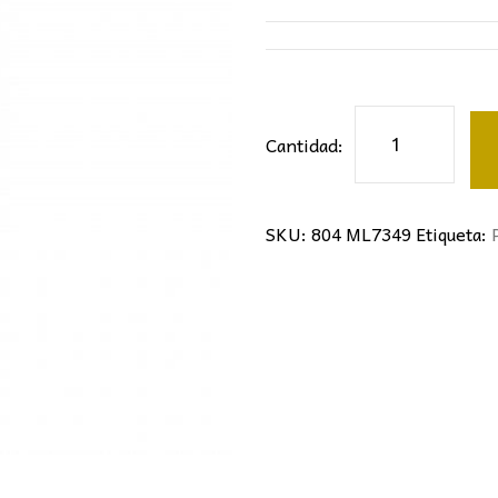
353,00€.
16
Pie
Cantidad:
de
salón
retro
SKU:
804 ML7349
Etiqueta:
cantidad