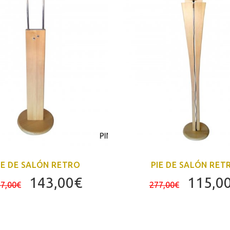
IE DE SALÓN RETRO
PIE DE SALÓN RET
El
El
El
143,00
€
115,0
7,00
€
277,00
€
precio
precio
precio
original
actual
origina
era:
es:
era: