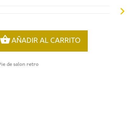
2,00€.
AÑADIR AL CARRITO
Pie de salon retro