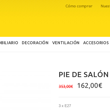
Cómo comprar
Nues
BILIARIO
DECORACIÓN
VENTILACIÓN
ACCESORIOS
PIE DE SALÓ
El
El
162,00
€
353,00
€
precio
pr
original
ac
era:
es
3 x E27