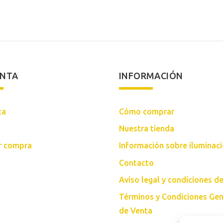
277,00€.
143,00€.
277,00
ENTA
INFORMACIÓN
ta
Cómo comprar
Nuestra tienda
ar compra
Información sobre iluminac
Contacto
Aviso legal y condiciones d
Términos y Condiciones Gen
de Venta