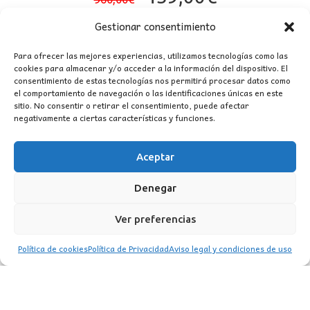
precio
precio
Gestionar consentimiento
original
actual
era:
es:
Para ofrecer las mejores experiencias, utilizamos tecnologías como las
cookies para almacenar y/o acceder a la información del dispositivo. El
960,00€.
439,00€.
consentimiento de estas tecnologías nos permitirá procesar datos como
el comportamiento de navegación o las identificaciones únicas en este
sitio. No consentir o retirar el consentimiento, puede afectar
negativamente a ciertas características y funciones.
Aceptar
CONTACTO
Denegar
MI CUENTA
Ver preferencias
INFORMACIÓN
Política de cookies
Política de Privacidad
Aviso legal y condiciones de uso
WhatsApp
TikTok
Instagram