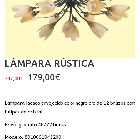
LÁMPARA RÚSTICA
El
El
179,00
€
337,00
€
precio
precio
original
actual
era:
es:
Lámpara l
de 12 brazos con
acado envejecido color negro-oro
337,00€.
179,00€.
tulipas de cristal.
Envío gratuito 48/72 horas.
Modelo: 8010001041200