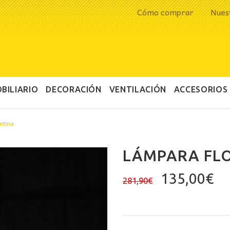
Cómo comprar
Nues
BILIARIO
DECORACIÓN
VENTILACIÓN
ACCESORIOS
ntina
LÁMPARA FL
El
El
135,00
€
281,90
€
precio
pr
original
ac
era:
es