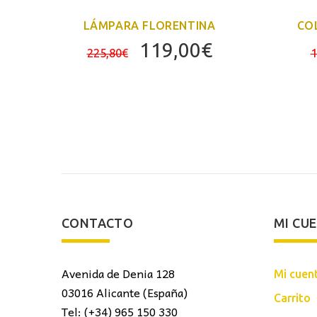
LÁMPARA FLORENTINA
CO
El
El
119,00
€
225,80
€
1
precio
precio
original
actual
era:
es:
225,80€.
119,00€.
CONTACTO
MI CU
Avenida de Denia 128
Mi cuen
03016 Alicante (España)
Carrito
Tel: (+34) 965 150 330