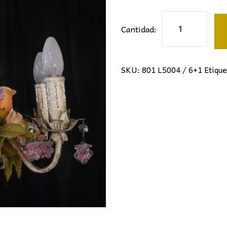
281,90€.
13
lámpara
Cantidad:
florentina
cantidad
SKU:
801 L5004 / 6+1
Etiqu