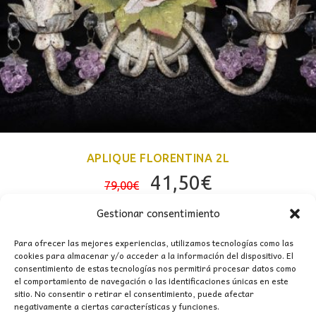
APLIQUE FLORENTINA 2L
El
El
41,50
€
79,00
€
precio
precio
Gestionar consentimiento
original
actual
era:
es:
Para ofrecer las mejores experiencias, utilizamos tecnologías como las
cookies para almacenar y/o acceder a la información del dispositivo. El
79,00€.
41,50€.
consentimiento de estas tecnologías nos permitirá procesar datos como
el comportamiento de navegación o las identificaciones únicas en este
sitio. No consentir o retirar el consentimiento, puede afectar
negativamente a ciertas características y funciones.