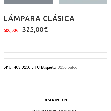
LÁMPARA CLÁSICA
El
El
325,00
€
500,00
€
precio
precio
original
actual
era:
es:
500,00€.
325,00€.
SKU:
409 3150 5 TU
Etiqueta:
3150 palco
DESCRIPCIÓN