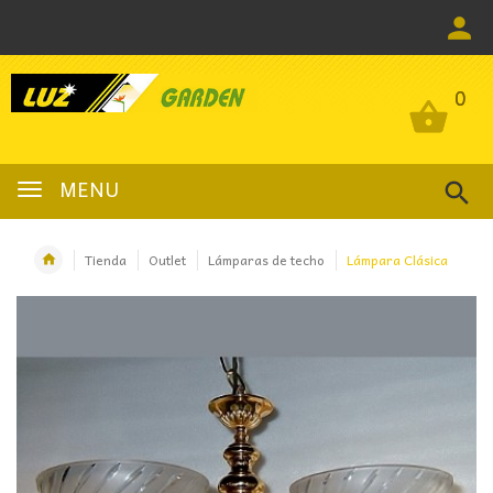
0
0
MENU
Tienda
Outlet
Lámparas de techo
Lámpara Clásica
OFERTA